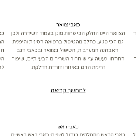
כאבי צוואר
ד
הצוואר היינו החלק הכי פחות מוגן בעמוד השידרה ולכן
כא
גם הכי פגיע. כחלק מהטיפול ברפואה הסינית והיפנית
המ
והאבחנה המערבית, הטיפול בצוואר ובכאבי הגב
חו
התחתון נעשה ע״י שיחרור השרירים הבעייתיים, שיפור
הש
זרימת הדם באיזור והורדת הדלקת.
לז
להמשך קריאה
כאבי ראש
ל
כאבי הראש מתחלקים בגדול לשניים: כאבי ראש ראשיים