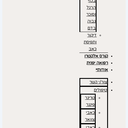
בכף
הרגל
וסוכר
גבוה
בדם
דיקור
ותפיסת
כאב
קורס אלקטרו
רפואה יפנית
אודותיי
צור/י קשר
טיפולים
טריגר
פינגר
כאבי
צוואר
כאבי