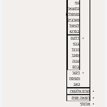
גוף
כתוצאה
מטיפולים
מערביים
לטיפול
בסרטן
דלקת
בכף
הרגל
וסוכר
גבוה
בדם
דיקור
ותפיסת
כאב
קורס אלקטרו
רפואה יפנית
אודותיי