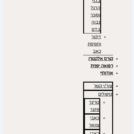
בכף
הרגל
וסוכר
גבוה
בדם
דיקור
ותפיסת
כאב
קורס אלקטרו
רפואה יפנית
אודותיי
צור/י קשר
טיפולים
טריגר
פינגר
כאבי
צוואר
כאבי