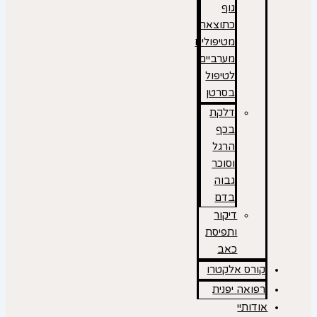
גוף
כתוצאה
מטיפולים
מערביים
לטיפול
בסרטן
דלקת
בכף
הרגל
וסוכר
גבוה
בדם
דיקור
ותפיסת
כאב
קורס אלקטרו
רפואה יפנית
אודותיי