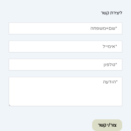
ליצירת קשר
שם+משפחה
אימייל
טלפון
הודעה
צור/י קשר