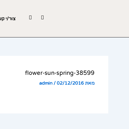
ילוג
תוכן
Y
F
צור/י ק
o
a
u
c
t
e
u
b
b
o
e
o
k
-
f
flower-sun-spring-38599
מאת
02/12/2016
/
admin