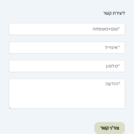
ליצירת קשר
שם+משפחה
אימייל
טלפון
הודעה
צור/י קשר