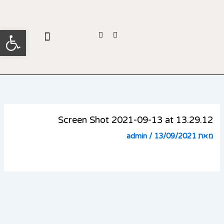
ילוג
תוכן
פתח סרגל
Y
F
o
a
u
c
t
e
u
b
b
o
e
o
k
-
f
Screen Shot 2021-09-13 at 13.29.12
מאת
13/09/2021
/
admin