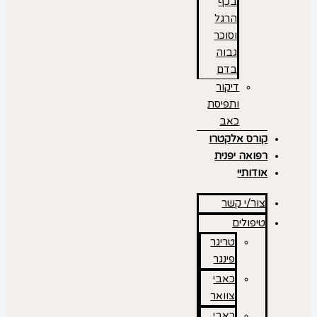
בכף
הרגל
וסוכר
גבוה
בדם
דיקור
ותפיסת
כאב
קורס אלקטרו
רפואה יפנית
אודותיי
צור/י קשר
טיפולים
טריגר
פינגר
כאבי
צוואר
כאבי