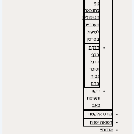
גוף
כתוצאה
מטיפולים
מערביים
לטיפול
בסרטן
דלקת
בכף
הרגל
וסוכר
גבוה
בדם
דיקור
ותפיסת
כאב
קורס אלקטרו
רפואה יפנית
אודותיי