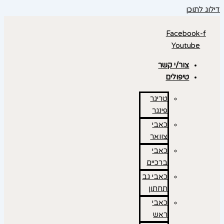
דילוג לתוכן
Facebook-f
Youtube
צור/י קשר
טיפולים
טריגר
פינגר
כאבי
צוואר
כאבי
ברכיים
כאבי גב
תחתון
כאבי
ראש