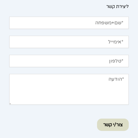
ליצירת קשר
שם+משפחה
אימייל
טלפון
הודעה
צור/י קשר