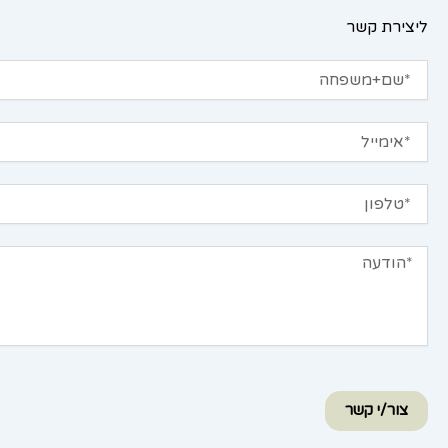
ליצירת קשר
שם+משפחה
אימייל
טלפון
הודעה
צור/י קשר