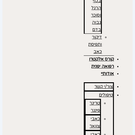
בכף
הרגל
וסוכר
גבוה
בדם
דיקור
ותפיסת
כאב
קורס אלקטרו
רפואה יפנית
אודותיי
צור/י קשר
טיפולים
טריגר
פינגר
כאבי
צוואר
כאבי