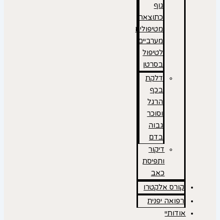
גוף
כתוצאה
מטיפולים
מערביים
לטיפול
בסרטן
דלקת
בכף
הרגל
וסוכר
גבוה
בדם
דיקור
ותפיסת
כאב
קורס אלקטרו
רפואה יפנית
אודותיי