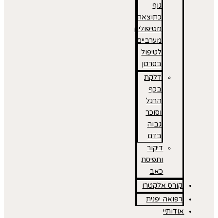
גוף
כתוצאה
מטיפולים
מערביים
לטיפול
בסרטן
דלקת
בכף
הרגל
וסוכר
גבוה
בדם
דיקור
ותפיסת
כאב
קורס אלקטרו
רפואה יפנית
אודותיי